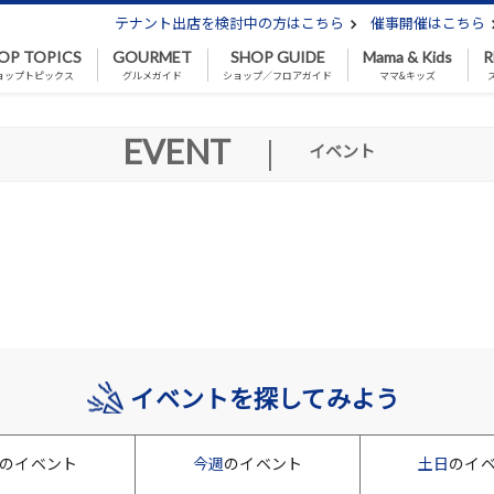
テナント出店を検討中の方はこちら
催事開催はこちら
OP TOPICS
GOURMET
SHOP GUIDE
Mama & Kids
R
ョップトピックス
グルメガイド
ショップ／フロアガイド
ママ&キッズ
EVENT
|
イベント
イベントを探してみよう
のイベント
今週
のイベント
土日
のイ