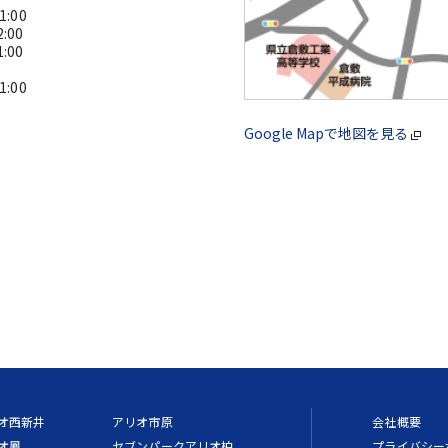
:00
:00
:00
:00
Google Mapで地図を見る
オ西新井
アリオ市原
会社概要
オ鳳
セブンパークアリオ柏
プライバシー