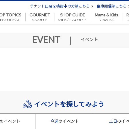
テナント出店を検討中の方はこちら
催事開催はこちら
OP TOPICS
GOURMET
SHOP GUIDE
Mama & Kids
R
ョップトピックス
グルメガイド
ショップ／フロアガイド
ママ&キッズ
EVENT
|
イベント
イベントを探してみよう
のイベント
今週
のイベント
土日
のイ