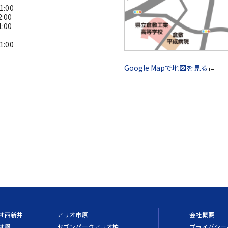
:00
:00
:00
:00
Google Mapで地図を見る
オ西新井
アリオ市原
会社概要
オ鳳
セブンパークアリオ柏
プライバシー