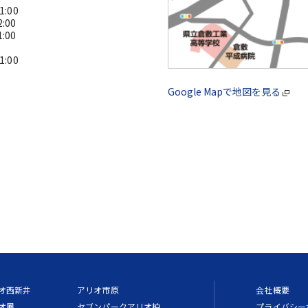
:00
:00
:00
:00
Google Mapで地図を見る
オ西新井
アリオ市原
会社概要
オ鳳
セブンパークアリオ柏
プライバシー