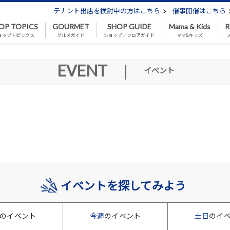
テナント出店を検討中の方はこちら
催事開催はこちら
OP TOPICS
GOURMET
SHOP GUIDE
Mama & Kids
R
ョップトピックス
グルメガイド
ショップ／フロアガイド
ママ&キッズ
EVENT
|
イベント
イベントを探してみよう
のイベント
今週
のイベント
土日
のイ