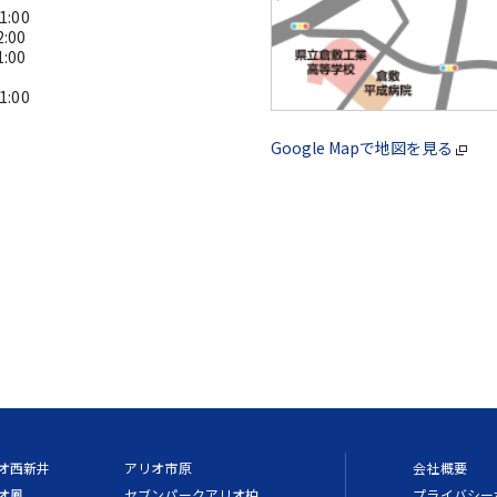
:00
:00
:00
:00
Google Mapで地図を見る
オ西新井
アリオ市原
会社概要
オ鳳
セブンパークアリオ柏
プライバシー