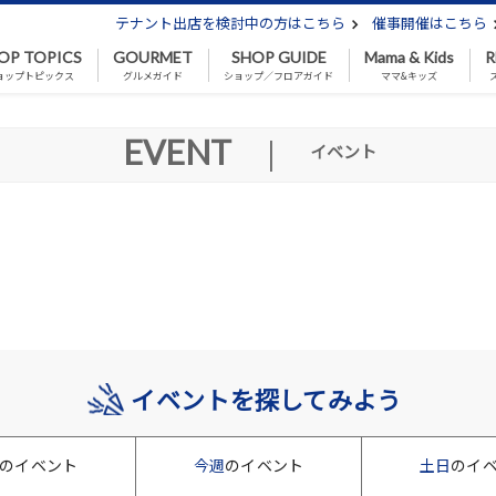
テナント出店を検討中の方はこちら
催事開催はこちら
OP TOPICS
GOURMET
SHOP GUIDE
Mama & Kids
R
ョップトピックス
グルメガイド
ショップ／フロアガイド
ママ&キッズ
EVENT
|
イベント
イベントを探してみよう
のイベント
今週
のイベント
土日
のイ