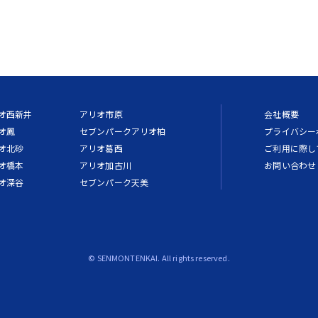
オ西新井
アリオ市原
会社概要
オ鳳
セブンパークアリオ柏
プライバシー
オ北砂
アリオ葛西
ご利用に際し
オ橋本
アリオ加古川
お問い合わせ
オ深谷
セブンパーク天美
© SENMONTENKAI. All rights reserved.