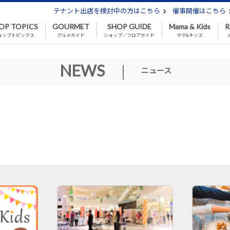
テナント出店を検討中の方はこちら
催事開催はこちら
OP TOPICS
GOURMET
SHOP GUIDE
Mama & Kids
R
ョップトピックス
グルメガイド
ショップ／フロアガイド
ママ&キッズ
NEWS
|
ニュース