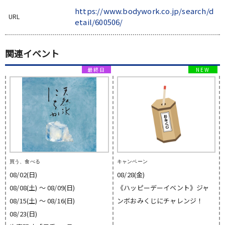
https://www.bodywork.co.jp/search/d
URL
etail/600506/
関連イベント
買う、食べる
キャンペーン
08/02(日)
08/28(金)
08/08(土) 〜 08/09(日)
《ハッピーデーイベント》ジャ
08/15(土) 〜 08/16(日)
ンボおみくじにチャレンジ！
08/23(日)