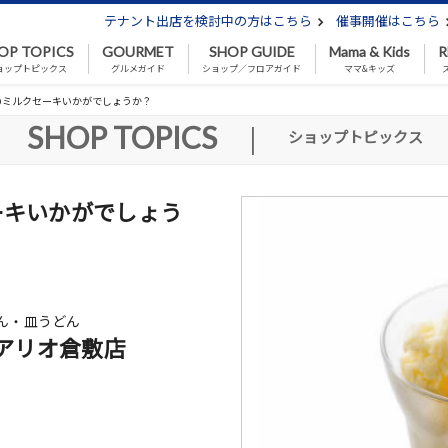
テナント出店を検討中の方はこちら
催事開催はこちら
OP TOPICS
GOURMET
SHOP GUIDE
Mama & Kids
R
ョップトピックス
グルメガイド
ショップ／フロアガイド
ママ&キッズ
のミルクセーキいかがでしょうか？
SHOP TOPICS
|
ショップトピックス
ーキいかがでしょう
ん・皿うどん
アリオ倉敷店