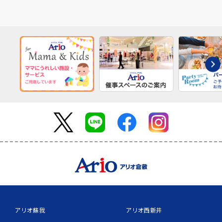
アリオ蘇我
アリオ西新井